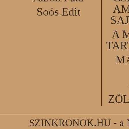
AM
Soós Edit
SA
A 
TA
M
ZÖ
SZINKRONOK.HU - a Ma