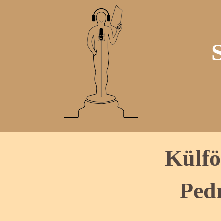
Külfö
Pedr