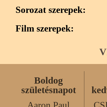
Sorozat szerepek:
Film szerepek:
V
Boldog
születésnapot
ked
Aaron Paul
CS