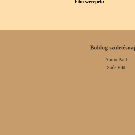
Film szerepek:
Boldog születésna
Aaron Paul
Soós Edit