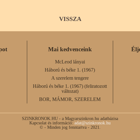
VISSZA
pot
Mai kedvenceink
Élj
McLeod lányai
Háború és béke 1. (1967)
A szerelem tengere
Háború és béke 1. (1967) (feliratozott
változat)
BOR, MÁMOR, SZERELEM
SZINKRONOK.HU - a Magyarszinkron.hu adatbázisa
Kapcsolat és információ:
adat@szinkronok.hu
© - Minden jog fenntartva - 2021.