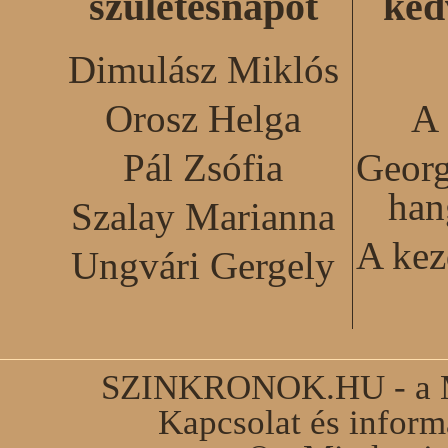
születésnapot
ked
Dimulász Miklós
Orosz Helga
A 
Pál Zsófia
Georg
han
Szalay Marianna
A kez
Ungvári Gergely
SZINKRONOK.HU - a Ma
Kapcsolat és infor