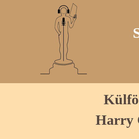
Külfö
Harry 