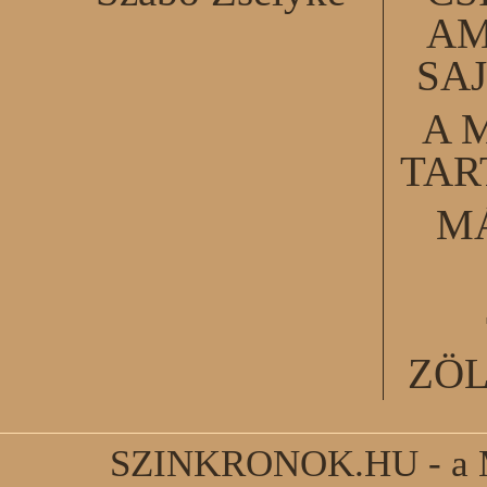
AM
SA
A 
TA
M
ZÖ
SZINKRONOK.HU - a Ma