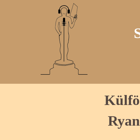
Külfö
Ryan