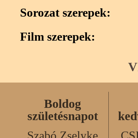
Sorozat szerepek:
Film szerepek:
V
Boldog
születésnapot
ked
Szabó Zselyke
CS