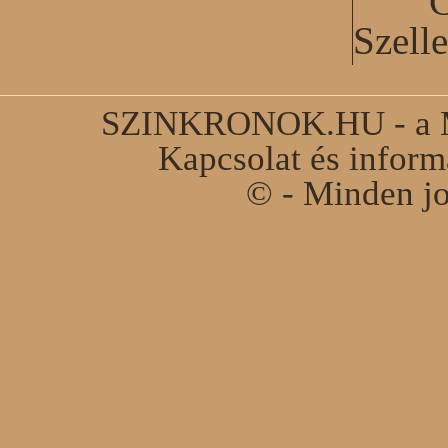
C
Szell
SZINKRONOK.HU - a Ma
Kapcsolat és infor
© - Minden jo