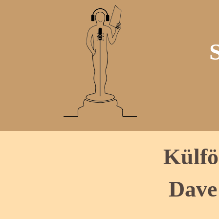
Külfö
Dave