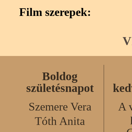
Film szerepek:
V
Boldog
születésnapot
ked
Szemere Vera
A 
Tóth Anita