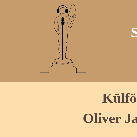
Külfö
Oliver J