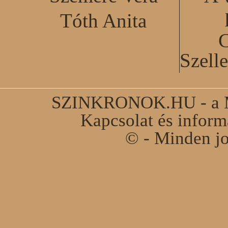
Tóth Anita
C
Szell
SZINKRONOK.HU - a Ma
Kapcsolat és infor
© - Minden jo