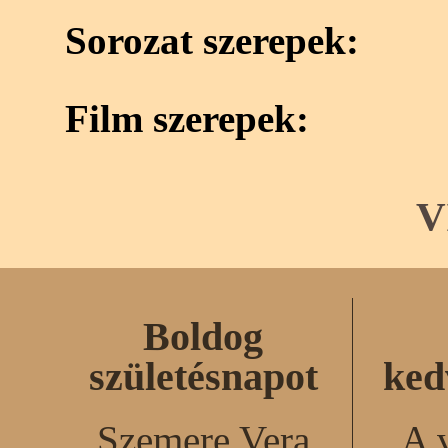
Sorozat szerepek:
Film szerepek:
V
Boldog
születésnapot
ked
Szemere Vera
A 