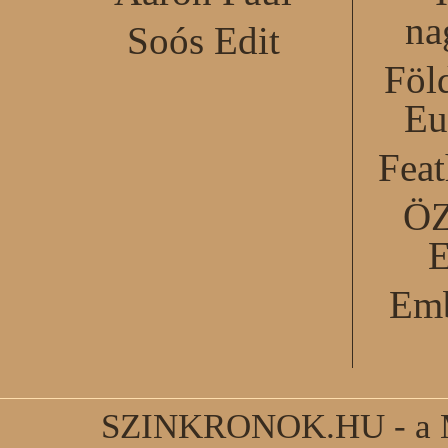
na
Soós Edit
Föl
Eu
Feat
Ö
Emb
SZINKRONOK.HU - a Ma