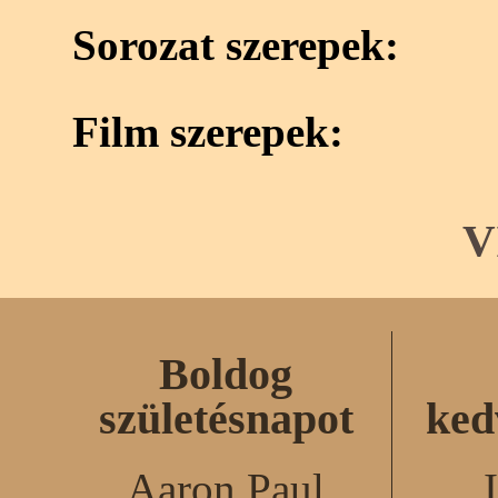
Sorozat szerepek:
Film szerepek:
V
Boldog
születésnapot
ked
Aaron Paul