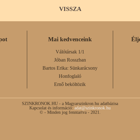
VISSZA
pot
Mai kedvenceink
Élj
Válótársak 1/1
Jóban Rosszban
Bartos Erika: Sünkarácsony
Honfoglaló
Ernő beköltözik
SZINKRONOK.HU - a Magyarszinkron.hu adatbázisa
Kapcsolat és információ:
adat@szinkronok.hu
© - Minden jog fenntartva - 2021.