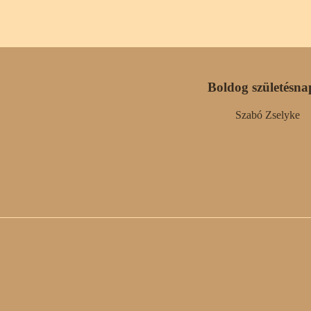
Boldog születésna
Szabó Zselyke