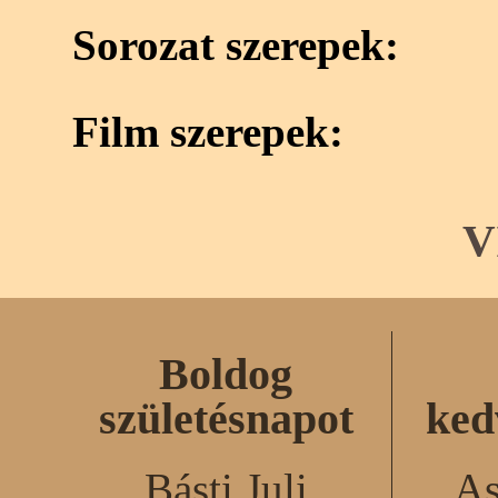
Sorozat szerepek:
Film szerepek:
V
Boldog
születésnapot
ked
Básti Juli
As