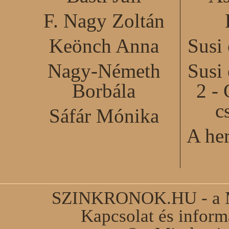
F. Nagy Zoltán
Keönch Anna
Susi
Nagy-Németh
Susi
Borbála
2 - 
c
Sáfár Mónika
A he
SZINKRONOK.HU - a Ma
Kapcsolat és infor