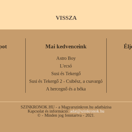
VISSZA
pot
Mai kedvenceink
Élj
Astro Boy
L'ecsó
Susi és Tekergő
Susi és Tekergő 2 - Csibész, a csavargó
A hercegnő és a béka
SZINKRONOK.HU - a Magyarszinkron.hu adatbázisa
Kapcsolat és információ:
adat@szinkronok.hu
© - Minden jog fenntartva - 2021.