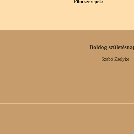
Film szerepek:
Boldog születésna
Szabó Zselyke