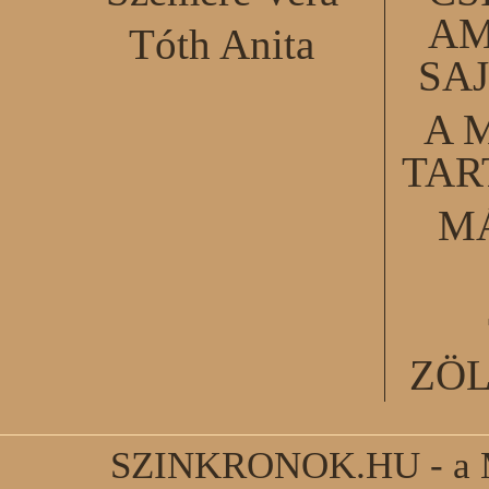
AM
Tóth Anita
SA
A 
TA
M
ZÖ
SZINKRONOK.HU - a Ma