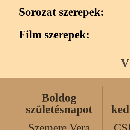
Sorozat szerepek:
Film szerepek:
V
Boldog
születésnapot
ked
Szemere Vera
CS