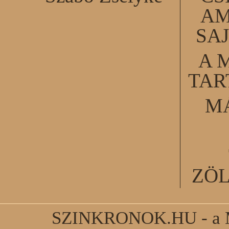
AM
SA
A 
TA
M
ZÖ
SZINKRONOK.HU - a Ma