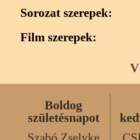
Sorozat szerepek:
Film szerepek:
V
Boldog
születésnapot
ked
Szabó Zselyke
CS