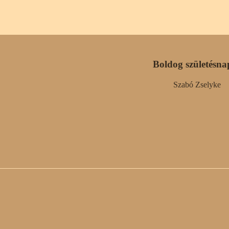
Boldog születésna
Szabó Zselyke