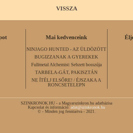
VISSZA
pot
Mai kedvenceink
Élj
NINJAGO HUNTED - AZ ÜLDÖZÖTT
BUGIZZANAK A GYEREKEK
Fullmetal Alchemist: Sebzett bosszúja
TARBELA-GÁT, PAKISZTÁN
NE ÍTÉLJ ELSŐRE! / ÉJSZAKA A
RONCSETELEPN
SZINKRONOK.HU - a Magyarszinkron.hu adatbázisa
Kapcsolat és információ:
adat@szinkronok.hu
© - Minden jog fenntartva - 2021.