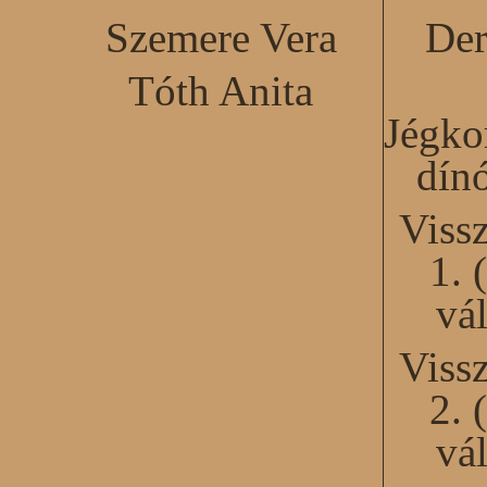
Szemere Vera
Der
Tóth Anita
Jégko
dín
Viss
1. 
vál
Viss
2. 
vál