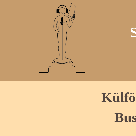
Külfö
Bus