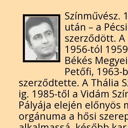
Színművész. 1
után – a Pécs
szerződött. A
1956-tól 1959
Békés Megyei 
Petőfi, 1963-b
szerződtette. A Thália 
ig. 1985-től a Vidám Sz
Pályája elején előnyös
orgánuma a hősi szerep
alkalmassá, később kar