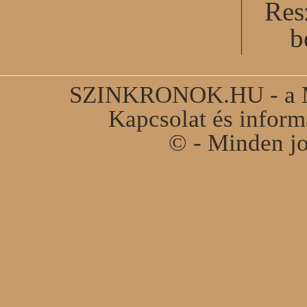
Res
b
SZINKRONOK.HU - a Ma
Kapcsolat és infor
© - Minden jo