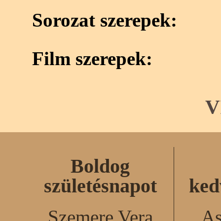
Sorozat szerepek:
Film szerepek:
V
Boldog
születésnapot
ked
Szemere Vera
As