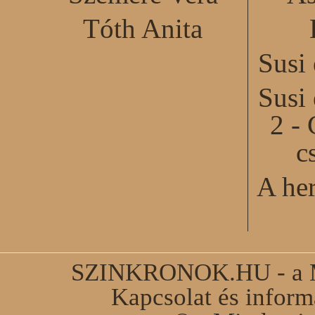
Tóth Anita
Susi
Susi
2 - 
c
A he
SZINKRONOK.HU - a Ma
Kapcsolat és infor