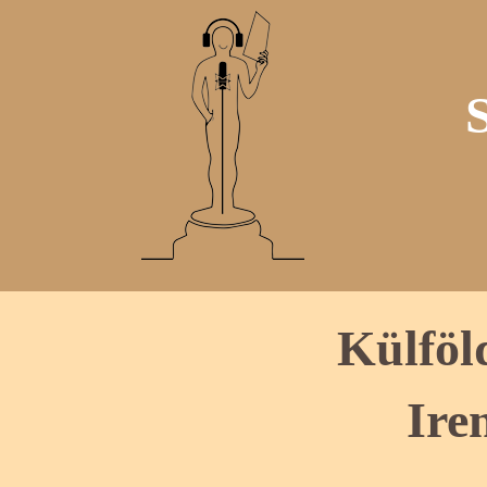
Külföl
Ire