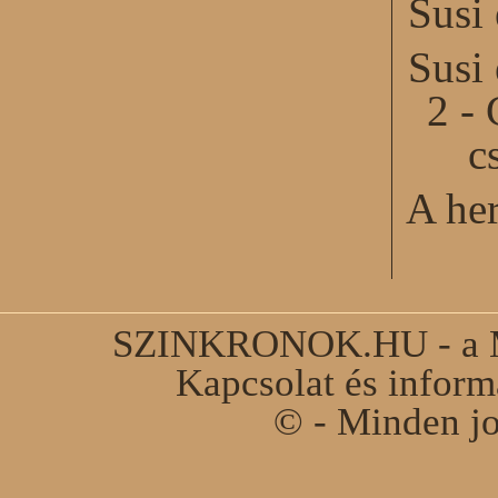
Susi
Susi
2 - 
c
A he
SZINKRONOK.HU - a Ma
Kapcsolat és infor
© - Minden jo