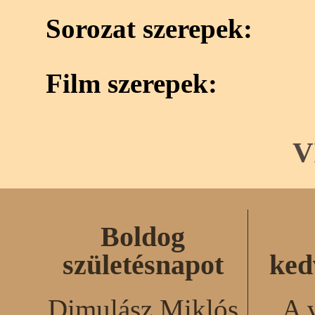
Sorozat szerepek:
Film szerepek:
V
Boldog
születésnapot
ked
Dimulász Miklós
A 