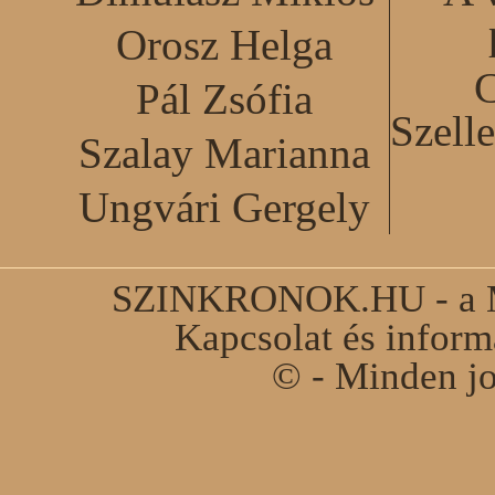
Orosz Helga
C
Pál Zsófia
Szell
Szalay Marianna
Ungvári Gergely
SZINKRONOK.HU - a Ma
Kapcsolat és infor
© - Minden jo