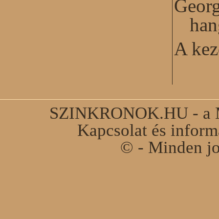
Georg
han
A kez
SZINKRONOK.HU - a Ma
Kapcsolat és infor
© - Minden jo