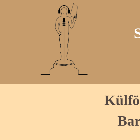
Külfö
Bar