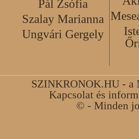
Akl
Pál Zsófia
Mesea
Szalay Marianna
Ist
Ungvári Gergely
Őr
SZINKRONOK.HU - a Ma
Kapcsolat és infor
© - Minden jo