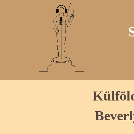
Külföl
Beverl