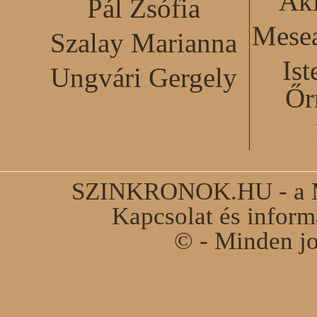
Akl
Pál Zsófia
Mesea
Szalay Marianna
Ist
Ungvári Gergely
Őr
SZINKRONOK.HU - a Ma
Kapcsolat és infor
© - Minden jo