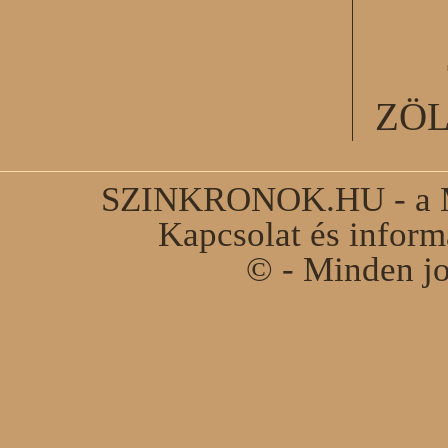
ZÖ
SZINKRONOK.HU - a Ma
Kapcsolat és infor
© - Minden jo