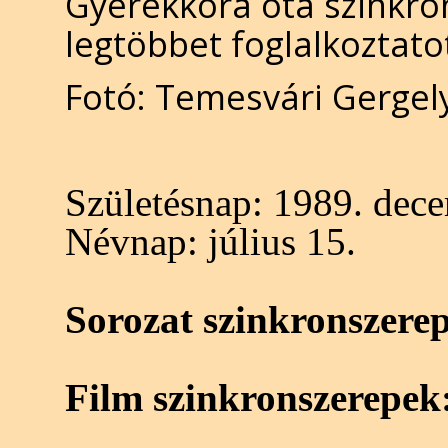
Gyerekkora óta szinkron
legtöbbet foglalkoztato
Fotó: Temesvári Gergel
Születésnap:
1989. dece
Névnap:
július 15.
Sorozat szinkronszere
Film szinkronszerepek