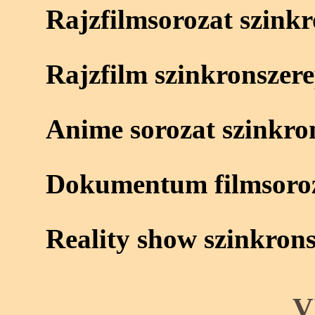
Rajzfilmsorozat szink
Rajzfilm szinkronszer
Anime sorozat szinkro
Dokumentum filmsoroz
Reality show szinkron
V