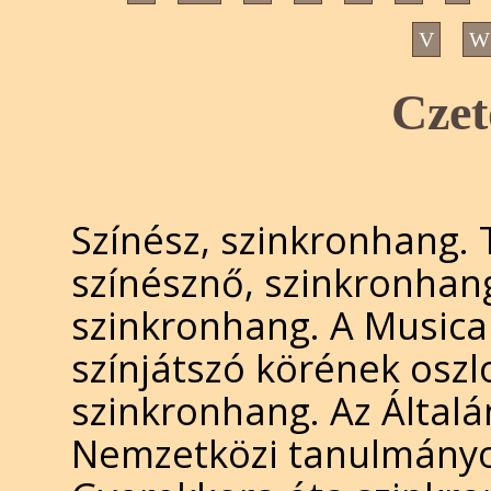
V
W
Czet
Színész, szinkronhang. 
színésznő, szinkronhan
szinkronhang. A Musica
színjátszó körének oszl
szinkronhang. Az Általá
Nemzetközi tanulmányok