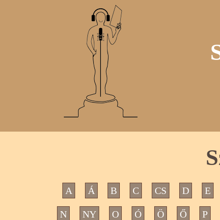
S
A
Á
B
C
CS
D
E
N
NY
O
Ó
Ö
Ő
P