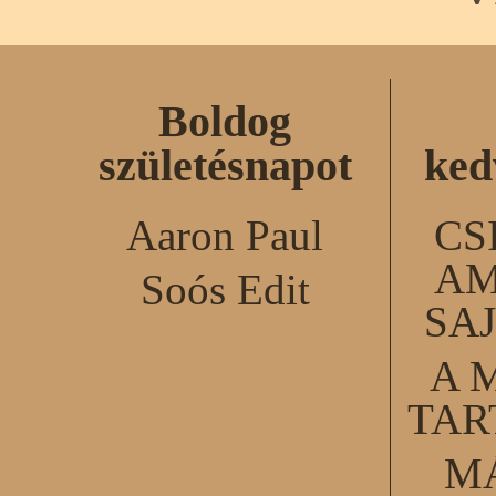
Boldog
születésnapot
ked
Aaron Paul
CS
AM
Soós Edit
SA
A 
TA
M