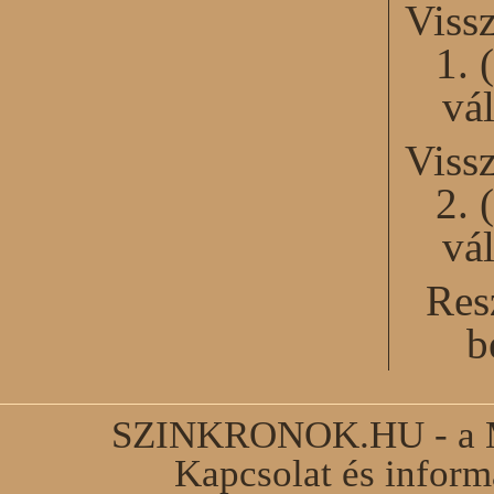
Viss
1. 
vál
Viss
2. 
vál
Res
b
SZINKRONOK.HU - a Ma
Kapcsolat és infor