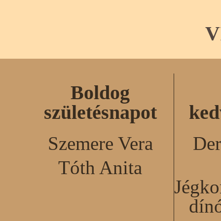
V
Boldog
születésnapot
ked
Szemere Vera
Der
Tóth Anita
Jégko
dín