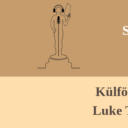
Külfö
Luke 