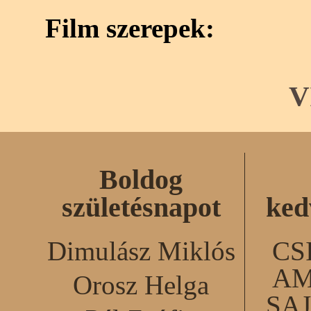
Film szerepek:
V
Boldog
születésnapot
ked
Dimulász Miklós
CS
AM
Orosz Helga
SA