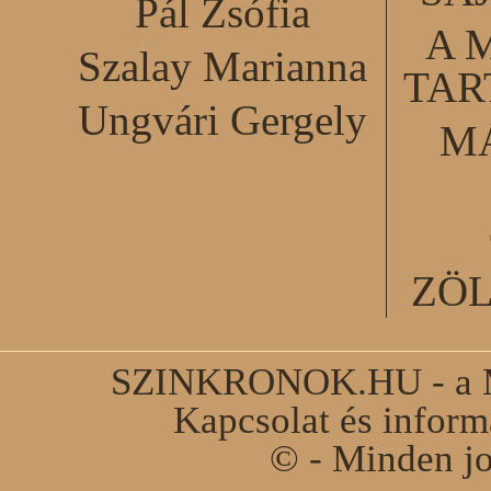
Pál Zsófia
A 
Szalay Marianna
TA
Ungvári Gergely
M
ZÖ
SZINKRONOK.HU - a Ma
Kapcsolat és infor
© - Minden jo