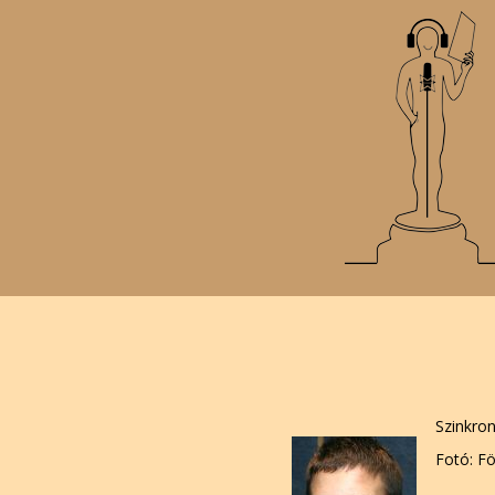
Szinkro
Fotó: F