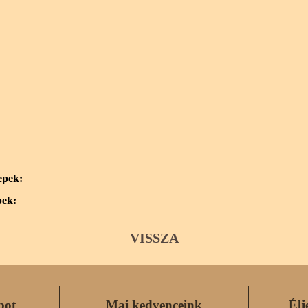
epek:
pek:
VISSZA
pot
Mai kedvenceink
Élj