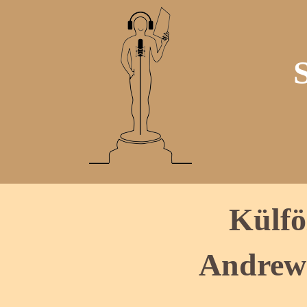
Külfö
Andrew