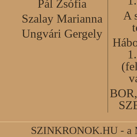
1
Pál Zsófia
A 
Szalay Marianna
Ungvári Gergely
Hábo
1
(fe
v
BOR
SZ
SZINKRONOK.HU - a Ma