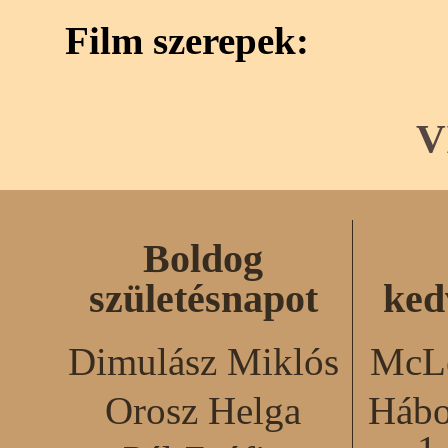
Film szerepek:
V
Boldog
születésnapot
ked
Dimulász Miklós
McLe
Orosz Helga
Hábo