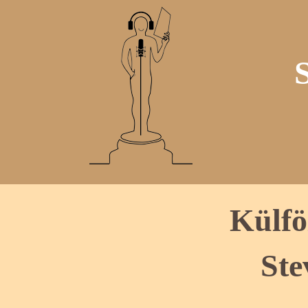
Külfö
Ste