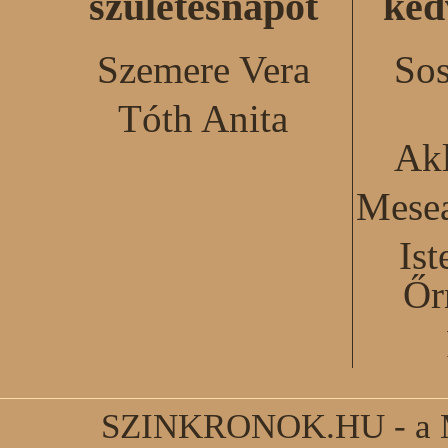
születésnapot
ked
Szemere Vera
Sos
Tóth Anita
Akl
Mesea
Ist
Őr
SZINKRONOK.HU - a Ma