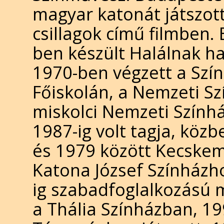
magyar katonát játszott
csillagok című filmben.
ben készült Halálnak ha
1970-ben végzett a Szí
Főiskolán, a Nemzeti Sz
miskolci Nemzeti Szính
1987-ig volt tagja, köz
és 1979 között Kecskem
Katona József Színházho
ig szabadfoglalkozású m
a Thália Színházban, 19