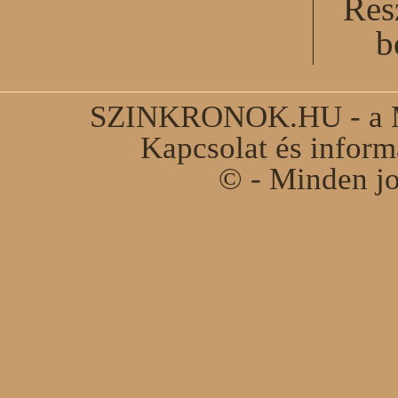
Res
b
SZINKRONOK.HU - a Ma
Kapcsolat és infor
© - Minden jo