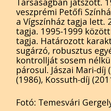
Társaságban játszott. 1
veszprémi Petőfi Szính
a Vígszínház tagja lett
tagja. 1995-1999 között
tagja. Határozott karak
sugárzó, robusztus egy
kontrollját sosem nélkül
párosul. Jászai Mari-dí
(1986), Kossuth-díj (201
Fotó: Temesvári Gergel