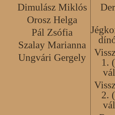
Dimulász Miklós
Der
Orosz Helga
Jégko
Pál Zsófia
dín
Szalay Marianna
Viss
Ungvári Gergely
1. 
vál
Viss
2. 
vál