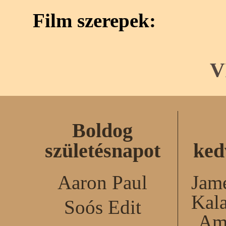
Film szerepek:
V
Boldog
születésnapot
ked
Aaron Paul
Jame
Kal
Soós Edit
Am