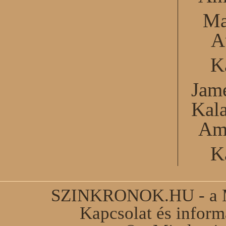
Ma
A
K
Jame
Kal
Am
K
SZINKRONOK.HU - a Ma
Kapcsolat és infor