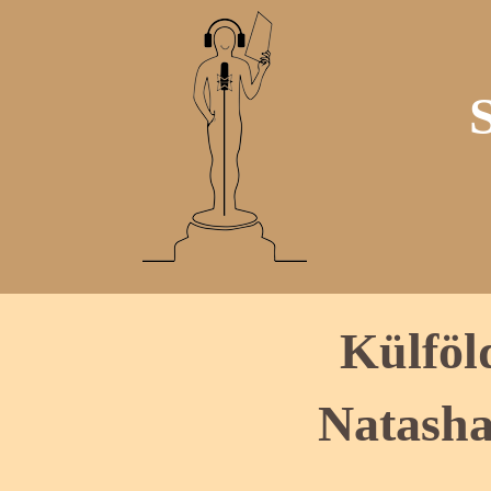
Külföl
Natasha