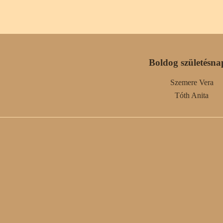
Boldog születésna
Szemere Vera
Tóth Anita