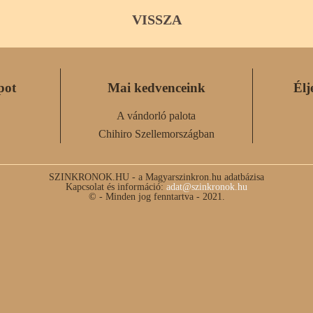
VISSZA
pot
Mai kedvenceink
Élj
A vándorló palota
Chihiro Szellemországban
SZINKRONOK.HU - a Magyarszinkron.hu adatbázisa
Kapcsolat és információ:
adat@szinkronok.hu
© - Minden jog fenntartva - 2021.