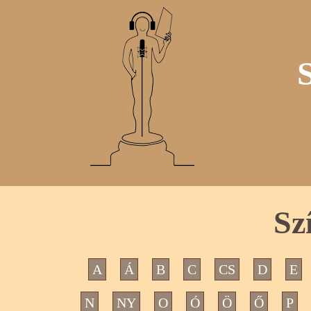
Sz
A
Á
B
C
CS
D
E
N
NY
O
Ó
Ö
Ő
P