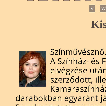
V
W
Kis
Színművésznő.
A Színház- és 
elvégzése utá
szerződött, il
Kamaraszínház
darabokban egyaránt ját