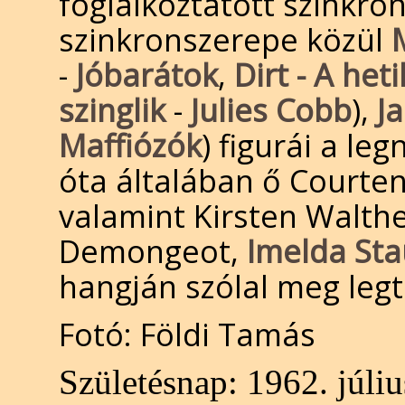
foglalkoztatott szinkr
szinkronszerepe közül
-
Jóbarátok
,
Dirt - A heti
szinglik
-
Julies Cobb
),
J
Maffiózók
) figurái a l
óta általában ő Courte
valamint Kirsten Walth
Demongeot,
Imelda St
hangján szólal meg leg
Fotó: Földi Tamás
Születésnap:
1962. júliu