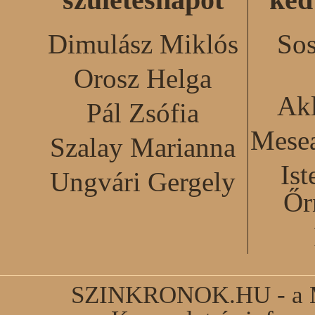
Dimulász Miklós
Sos
Orosz Helga
Akl
Pál Zsófia
Mesea
Szalay Marianna
Ist
Ungvári Gergely
Őr
SZINKRONOK.HU - a Ma