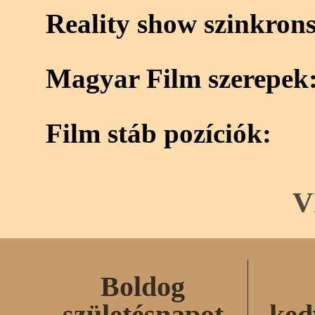
Reality show szinkron
Magyar Film szerepek
Film stáb pozíciók:
V
Boldog
születésnapot
ked