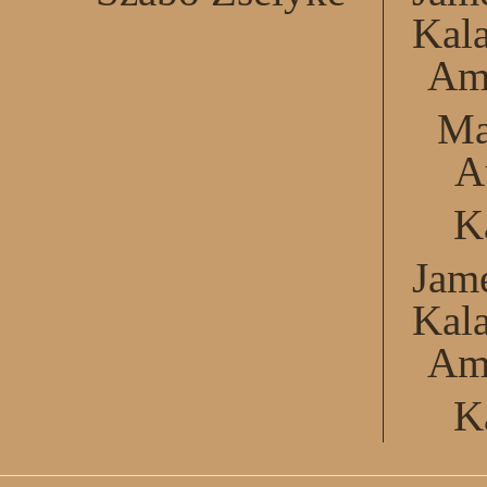
Kal
Am
Ma
A
K
Jame
Kal
Am
K