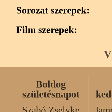
Sorozat szerepek:
Film szerepek:
V
Boldog
születésnapot
ked
Szabó Zselyke
Jame