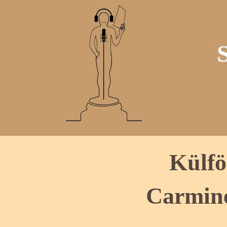
Külfö
Carmine