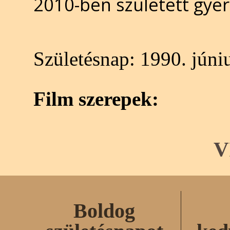
2010-ben született gye
Születésnap:
1990. júniu
Film szerepek:
V
Boldog