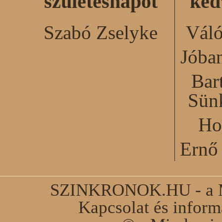
születésnapot
ked
Szabó Zselyke
Váló
Jóba
Bar
Sün
Ho
Ernő 
SZINKRONOK.HU - a Ma
Kapcsolat és infor