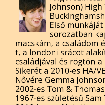
Johnson) High
Buckinghamshir
Első munkáját 
sorozatban ka
macskám, a családom és 
t, a londoni srácot alakí
családjával és rögtön a
Sikerét a 2010-es HA/VE
Nővére Gemma Johnson, 
2002-es Tom & Thomas c
1967-es születésű Sam 