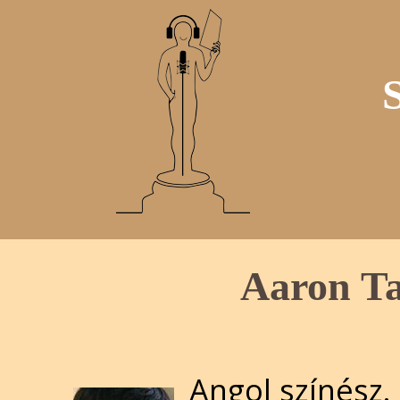
Aaron Ta
Angol színész.