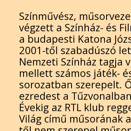
Színművész, műsorvezet
végzett a Színház- és F
a budapesti Katona Józs
2001-től szabadúszó let
Nemzeti Színház tagja vo
mellett számos játék- és
sorozatban szerepelt. Ő
ezredest a Tűzvonalban
Évekig az RTL klub regg
Világ című műsorának a
től nem szerepel műso