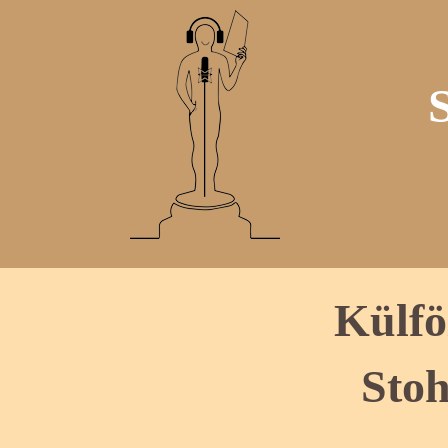
Külfö
Stoh