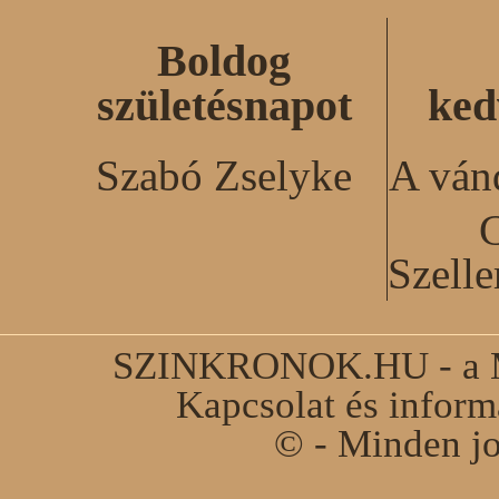
Boldog
születésnapot
ked
Szabó Zselyke
A ván
C
Szell
SZINKRONOK.HU - a Ma
Kapcsolat és infor
© - Minden jo