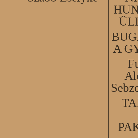
HUN
ÜL
BUG
A G
F
Al
Sebze
TA
PA