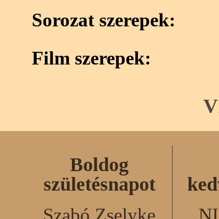
Sorozat szerepek:
Film szerepek:
V
Boldog
születésnapot
ked
Szabó Zselyke
N