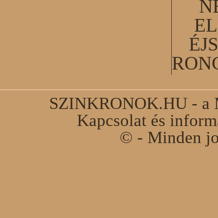
N
EL
ÉJ
RON
SZINKRONOK.HU - a Ma
Kapcsolat és infor
© - Minden jo