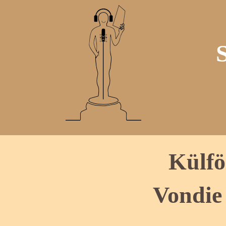
Külfö
Vondie