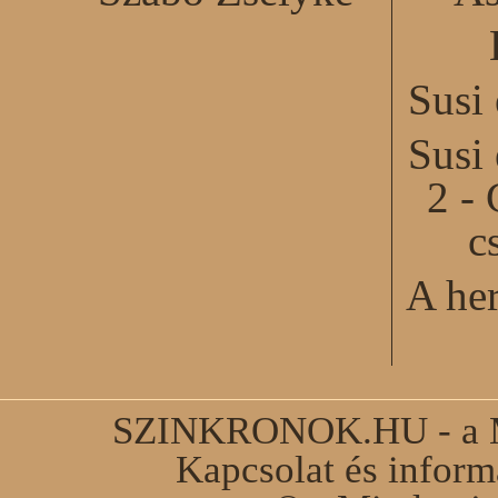
Susi
Susi
2 - 
c
A he
SZINKRONOK.HU - a Ma
Kapcsolat és infor