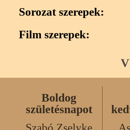
Sorozat szerepek:
Film szerepek:
V
Boldog
születésnapot
ked
Szabó Zselyke
As