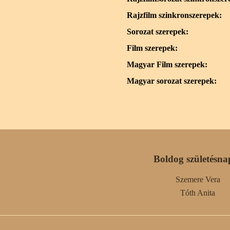
Rajzfilm szinkronszerepek:
Sorozat szerepek:
Film szerepek:
Magyar Film szerepek:
Magyar sorozat szerepek:
Boldog születésna
Szemere Vera
Tóth Anita