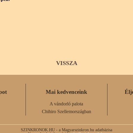
VISSZA
pot
Mai kedvenceink
Élj
A vándorló palota
Chihiro Szellemországban
SZINKRONOK.HU - a Magyarszinkron.hu adatbázisa