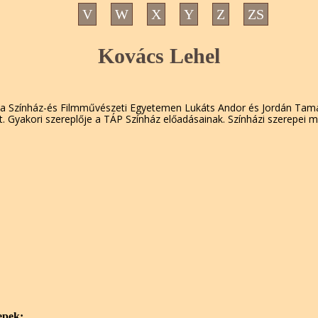
V
W
X
Y
Z
ZS
Kovács Lehel
 a Színház-és Filmművészeti Egyetemen Lukáts Andor és Jordán Tamá
. Gyakori szereplője a TÁP Színház előadásainak. Színházi szerepei me
epek: