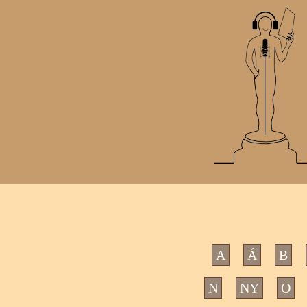
A
Á
B
N
NY
O