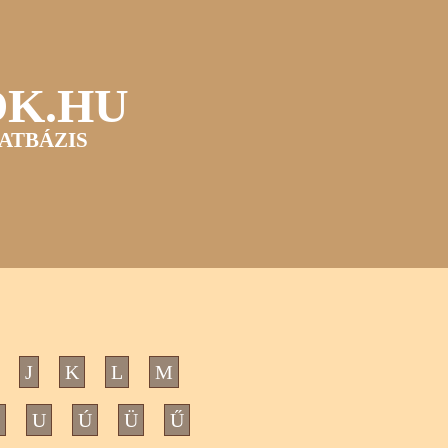
OK.HU
ATBÁZIS
J
K
L
M
U
Ú
Ü
Ű