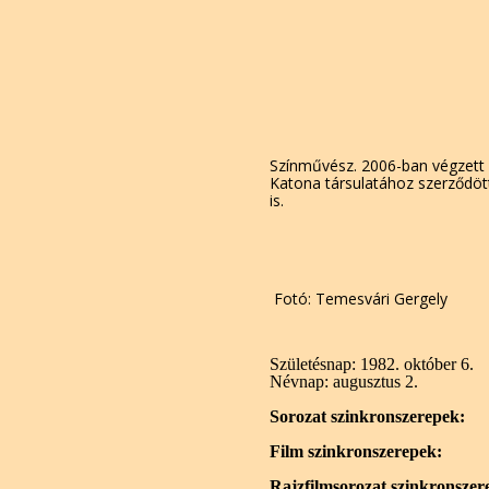
Színművész. 2006-ban végzett
Katona társulatához szerződött
is.
Fotó: Temesvári Gergely
Születésnap:
1982. október 6.
Névnap:
augusztus 2.
Sorozat szinkronszerepek:
Film szinkronszerepek:
Rajzfilmsorozat szinkronszer