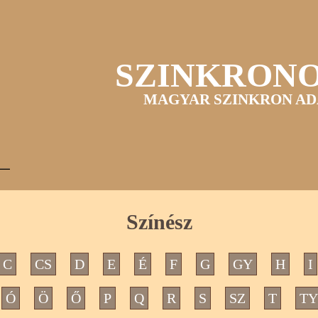
SZINKRON
MAGYAR SZINKRON AD
Színész
C
CS
D
E
É
F
G
GY
H
I
Ó
Ö
Ő
P
Q
R
S
SZ
T
TY