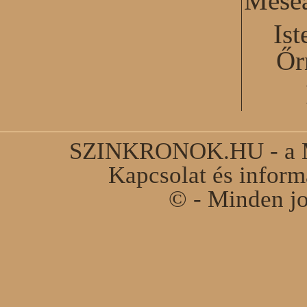
Mesea
Ist
Őr
SZINKRONOK.HU - a Ma
Kapcsolat és infor
© - Minden jo