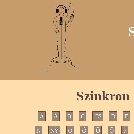
Szinkron 
A
Á
B
C
CS
D
E
N
NY
O
Ó
Ö
Ő
P