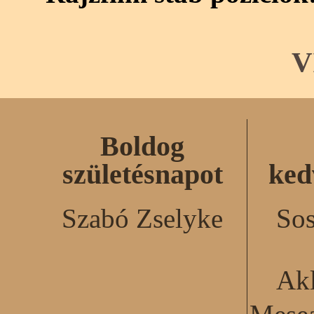
V
Boldog
születésnapot
ked
Szabó Zselyke
Sos
Akl