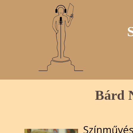
Bárd N
Színművés