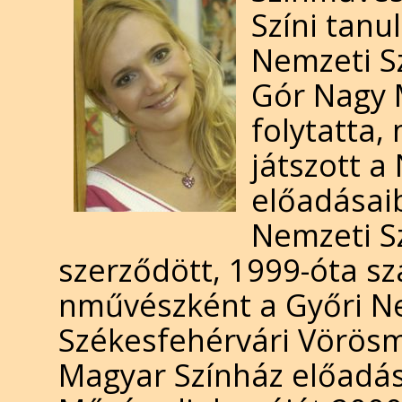
Szí­ni tan
Nemzeti S
Gór Nagy 
folytatta
játszott a
előadásaib
Nemzeti S
szerződött, 1999-óta sz
nművészként a Győri Ne
Székesfehérvári Vörösma
Magyar Színház előadása