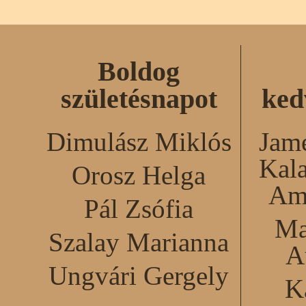
Boldog
születésnapot
ked
Dimulász Miklós
Jame
Kal
Orosz Helga
Am
Pál Zsófia
Ma
Szalay Marianna
A
Ungvári Gergely
K