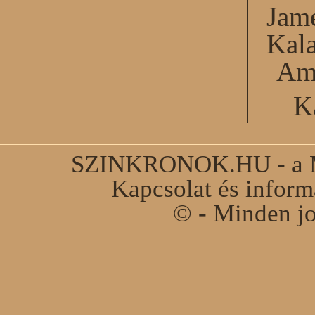
Jame
Kal
Am
K
SZINKRONOK.HU - a Ma
Kapcsolat és infor
© - Minden jo