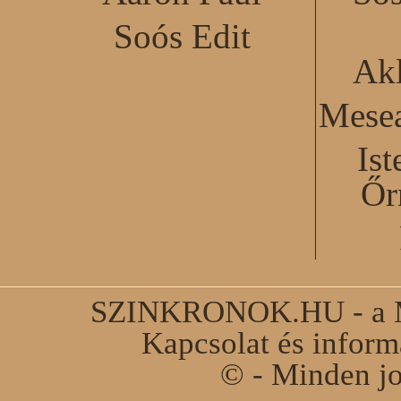
Soós Edit
Akl
Mesea
Ist
Őr
SZINKRONOK.HU - a Ma
Kapcsolat és infor
© - Minden jo