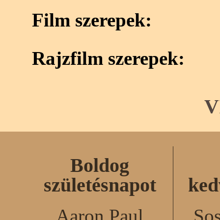
Film szerepek:
Rajzfilm szerepek:
V
Boldog
születésnapot
ked
Aaron Paul
Sos