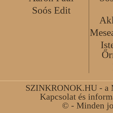
Soós Edit
Akl
Mesea
Ist
Őr
SZINKRONOK.HU - a Ma
Kapcsolat és infor
© - Minden jo