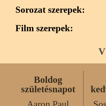
Sorozat szerepek:
Film szerepek:
V
Boldog
születésnapot
ked
Aaron Paul
Sos