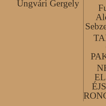
Ungvári Gergely
F
Al
Sebze
TA
PA
N
EL
ÉJ
RON