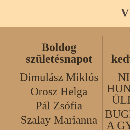
V
Boldog
születésnapot
ked
Dimulász Miklós
N
HUN
Orosz Helga
ÜL
Pál Zsófia
BUG
Szalay Marianna
A G