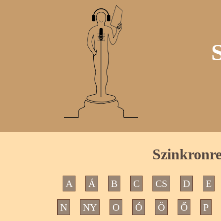
Szinkronre
A
Á
B
C
CS
D
E
N
NY
O
Ó
Ö
Ő
P