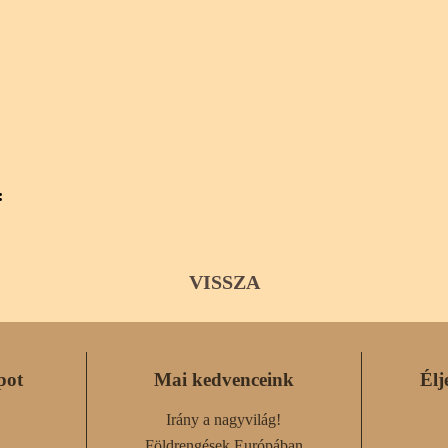
:
VISSZA
pot
Mai kedvenceink
Élj
Irány a nagyvilág!
Földrengések Európában