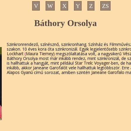
V
W
X
Y
Z
ZS
Báthory Orsolya
Szinkronrendező, színésznő, szinkronhang. Színház és Filmművész
szakon. 10 éves kora óta szinkronizál. Egyik legjelentősebb szin
Lockhart
(
Maura Tierney
) megszólaltatása volt, a nagysikerű
Vész
Báthory Orsolya most már inkább rendez, mint szinkronizál, de 
is hallhattuk a hangját, mint például
Star Trek: Voyager
-ben, de h
inkább, akkor Janeane Garofalót vele hallhattuk legtöbbször. Erre 
Alapos Gyanú
című sorozat, amiben szintén
Janeane Garofalo
mag