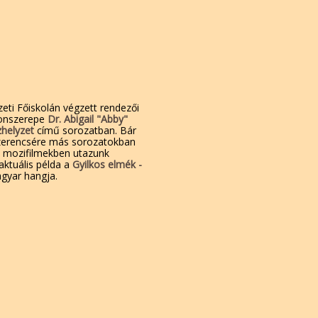
eti Főiskolán végzett rendezői
kronszerepe
Dr.
Abigail "Abby"
helyzet
című sorozatban. Bár
szerencsére más sorozatokban
a mozifilmekben utazunk
aktuális példa a
Gyilkos elmék -
yar hangja.