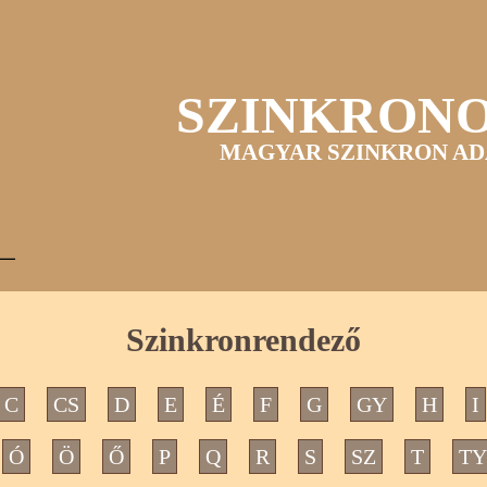
SZINKRON
MAGYAR SZINKRON AD
Szinkronrendező
C
CS
D
E
É
F
G
GY
H
I
Ó
Ö
Ő
P
Q
R
S
SZ
T
TY