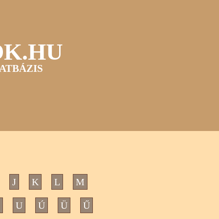
OK.HU
ATBÁZIS
J
K
L
M
U
Ú
Ü
Ű