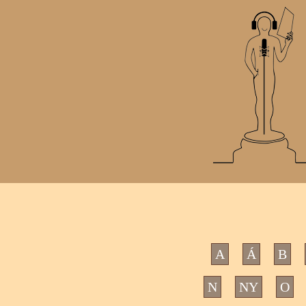
A
Á
B
N
NY
O