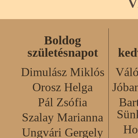
V
Boldog
születésnapot
ked
Dimulász Miklós
Váló
Orosz Helga
Jóba
Pál Zsófia
Bar
Sün
Szalay Marianna
Ho
Ungvári Gergely