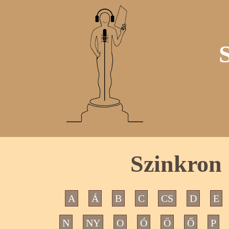
Szinkron 
A
Á
B
C
CS
D
E
N
NY
O
Ó
Ö
Ő
P