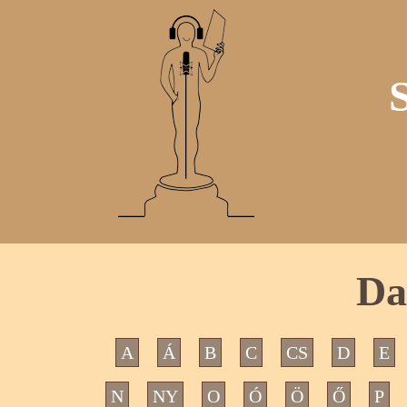
Da
A
Á
B
C
CS
D
E
N
NY
O
Ó
Ö
Ő
P