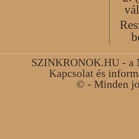
vál
Res
b
SZINKRONOK.HU - a Ma
Kapcsolat és infor
© - Minden jo