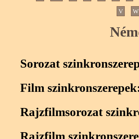
V
W
Néme
Sorozat szinkronszere
Film szinkronszerepek
Rajzfilmsorozat szink
Rajzfilm szinkronszer