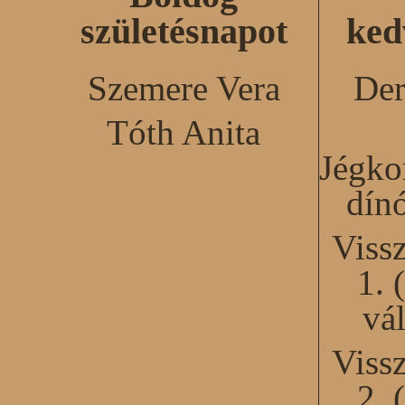
születésnapot
ked
Szemere Vera
Der
Tóth Anita
Jégko
dín
Viss
1. 
vál
Viss
2. 