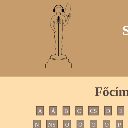
Főcím
A
Á
B
C
CS
D
E
N
NY
O
Ó
Ö
Ő
P