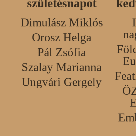
születésnapot
ked
Dimulász Miklós
na
Orosz Helga
Föl
Pál Zsófia
Eu
Szalay Marianna
Feat
Ungvári Gergely
Ö
Emb