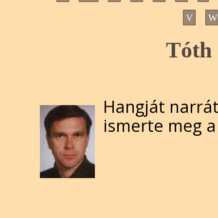
V
W
Tóth 
Hangját narrát
ismerte meg a