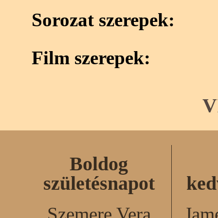
Sorozat szerepek:
Film szerepek:
V
Boldog
születésnapot
ked
Szemere Vera
Jame