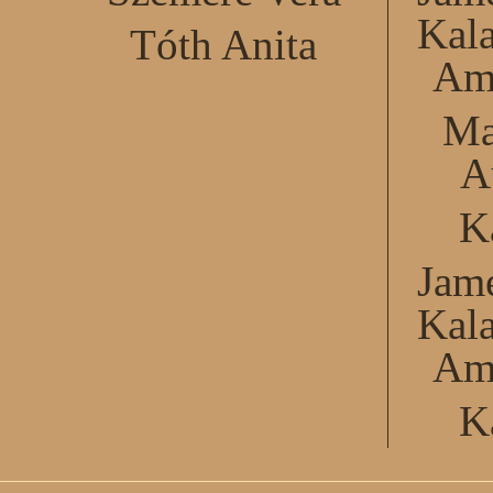
Kal
Tóth Anita
Am
Ma
A
K
Jame
Kal
Am
K