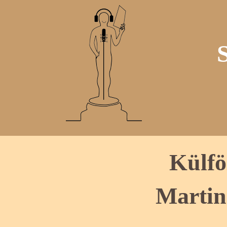
Külfö
Martin