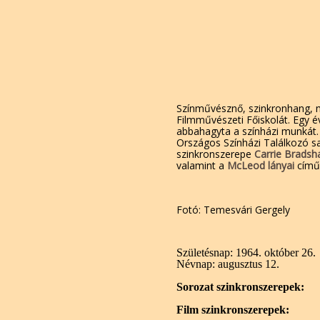
Színművésznő, szinkronhang, mű
Filmművészeti Főiskolát. Egy é
abbahagyta a színházi munkát. 
Országos Színházi Találkozó sa
szinkronszerepe
Carrie Brads
valamint a
McLeod lányai
című
Fotó: Temesvári Gergely
Születésnap:
1964. október 26.
Névnap:
augusztus 12.
Sorozat szinkronszerepek:
Film szinkronszerepek: