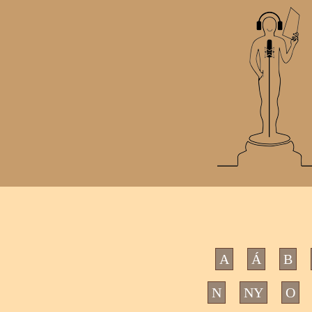
A
Á
B
N
NY
O