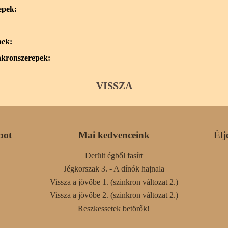
epek:
pek:
nkronszerepek:
VISSZA
pot
Mai kedvenceink
Élj
Derült égből fasírt
Jégkorszak 3. - A dínók hajnala
Vissza a jövőbe 1. (szinkron változat 2.)
Vissza a jövőbe 2. (szinkron változat 2.)
Reszkessetek betörők!