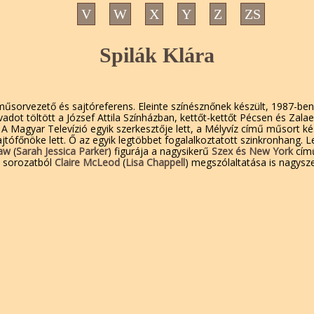
V
W
X
Y
Z
ZS
Spilák Klára
sorvezető és sajtóreferens. Eleinte színésznőnek készült, 1987-ben
vadot töltött a József Attila Színházban, kettőt-kettőt Pécsen és Zal
A Magyar Televízió egyik szerkesztője lett, a Mélyvíz című műsort ké
jtófőnöke lett. Ő az egyik legtöbbet fogalalkoztatott szinkronhang.
haw
(
Sarah Jessica Parker
) figurája a nagysikerű
Szex és New York
című
 sorozatból
Claire McLeod
(
Lisa Chappell
) megszólaltatása is nagysze