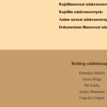
Rajzfilmsorozat szinkronszer
Rajzfilm szinkronszerepek:
Anime sorozat szinkronszere
Dokumentum filmsorozat szi
Boldog születésna
Dimulász Miklós
Orosz Helga
Pál Zsófia
Szalay Marianna
Ungvári Gergely