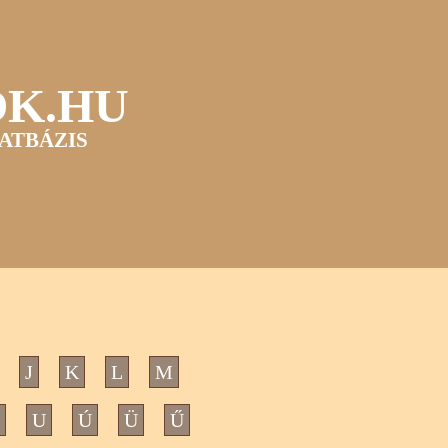
OK.HU
ATBÁZIS
J
K
L
M
U
Ú
Ü
Ű