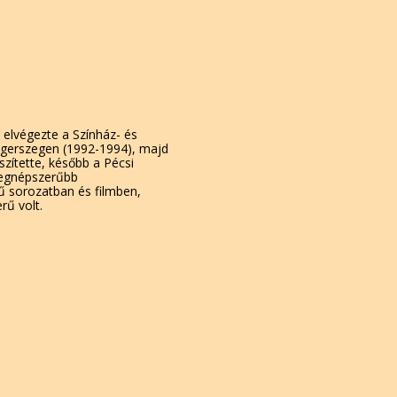
 elvégezte a Színház- és
aegerszegen (1992-1994), majd
szítette, később a Pécsi
 Legnépszerűbb
 sorozatban és filmben,
rű volt.