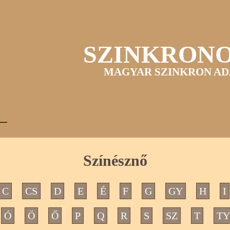
SZINKRON
MAGYAR SZINKRON AD
Színésznő
C
CS
D
E
É
F
G
GY
H
I
Ó
Ö
Ő
P
Q
R
S
SZ
T
TY