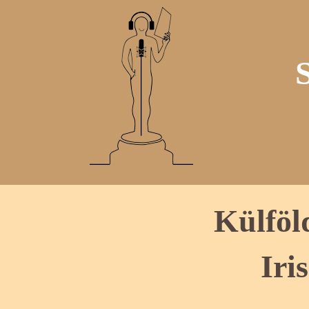
Külföl
Iri