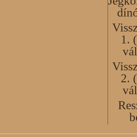
Jégko
dín
Viss
1. 
vál
Viss
2. 
vál
Res
b