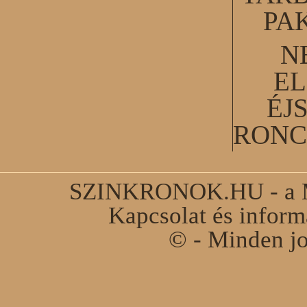
PA
N
EL
ÉJ
RONC
SZINKRONOK.HU - a Ma
Kapcsolat és infor
© - Minden jo