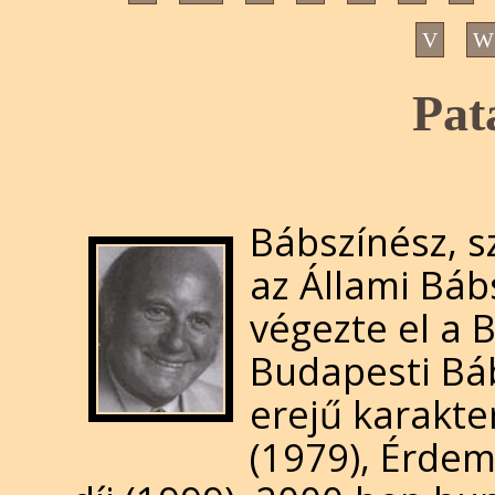
V
W
Pat
Bábszínész, s
az Állami Bá
végezte el a 
Budapesti Bá
erejű karakter
(1979), Érde