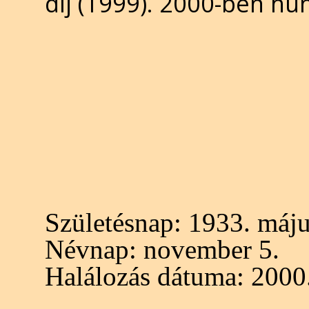
díj (1999). 2000-ben hun
Születésnap:
1933. máju
Névnap:
november 5.
Halálozás dátuma:
2000.