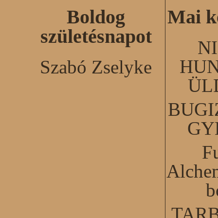
Boldog
Mai k
születésnapot
N
HUN
Szabó Zselyke
ÜL
BUGI
GY
F
Alchem
b
TARB