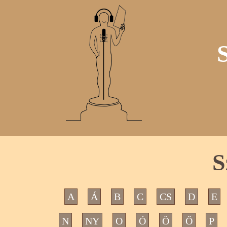
S
A
Á
B
C
CS
D
E
N
NY
O
Ó
Ö
Ő
P