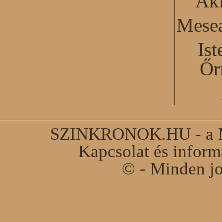
Akl
Mesea
Ist
Őr
SZINKRONOK.HU - a Ma
Kapcsolat és infor
© - Minden jo