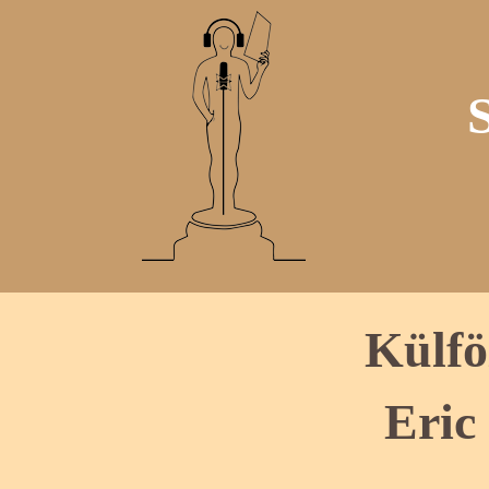
Külfö
Eric